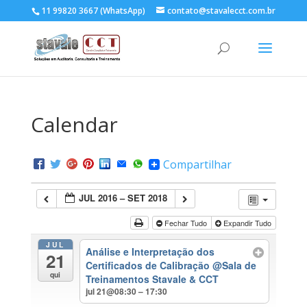
11 99820 3667 (WhatsApp)
contato@stavalecct.com.br
Calendar
Compartilhar
JUL 2016 – SET 2018
Fechar Tudo
Expandir Tudo
JUL
Análise e Interpretação dos
21
Certificados de Calibração
@Sala de
qui
Treinamentos Stavale & CCT
jul 21@08:30 – 17:30