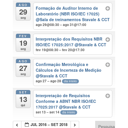
AGO
Formação de Auditor Interno de
29
Laboratório (NBR ISO/IEC 17025)
seg
@Sala de treinamentos Stavale & CCT
ago 29@08:30 – ago 31@17:00
FEV
Interpretação dos Requisitos NBR
19
ISO/IEC 17025:2017
@Stavale & CCT
seg
fev 19@08:30 – fev 20@17:30
AGO
Confirmação Metrológica e
27
Cálculos de Incerteza de Medição
seg
@Stavale & CCT
ago 27 – ago 28
dia inteiro
SET
Interpretação de Requisitos
13
Conforme a ABNT NBR ISO/IEC
qui
17025:2017
@Stavale & CCT
set 13 – set 14
dia inteiro
JUL 2016 – SET 2018