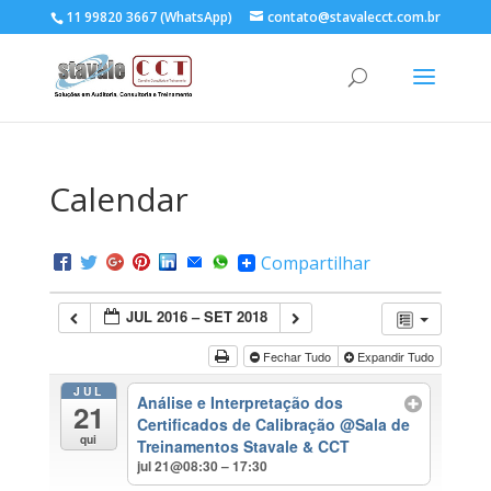
11 99820 3667 (WhatsApp)
contato@stavalecct.com.br
Calendar
Compartilhar
JUL 2016 – SET 2018
Fechar Tudo
Expandir Tudo
JUL
Análise e Interpretação dos
21
Certificados de Calibração
@Sala de
qui
Treinamentos Stavale & CCT
jul 21@08:30 – 17:30