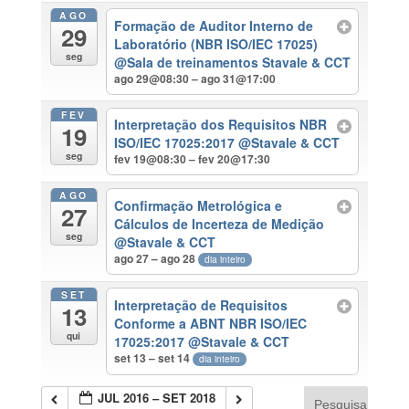
AGO
Formação de Auditor Interno de
29
Laboratório (NBR ISO/IEC 17025)
seg
@Sala de treinamentos Stavale & CCT
ago 29@08:30 – ago 31@17:00
FEV
Interpretação dos Requisitos NBR
19
ISO/IEC 17025:2017
@Stavale & CCT
seg
fev 19@08:30 – fev 20@17:30
AGO
Confirmação Metrológica e
27
Cálculos de Incerteza de Medição
seg
@Stavale & CCT
ago 27 – ago 28
dia inteiro
SET
Interpretação de Requisitos
13
Conforme a ABNT NBR ISO/IEC
qui
17025:2017
@Stavale & CCT
set 13 – set 14
dia inteiro
JUL 2016 – SET 2018