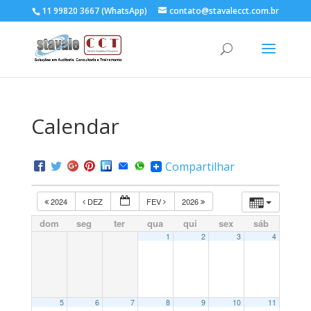
11 99820 3667 (WhatsApp)
contato@stavalecct.com.br
Calendar
Compartilhar
2024
DEZ
FEV
2026
dom
seg
ter
qua
qui
sex
sáb
1
2
3
4
5
6
7
8
9
10
11